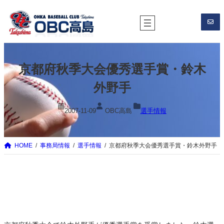
内
容
を
ス
キ
京都府秋季大会優秀選手賞・鈴木
ッ
プ
外野手
2007-11-09
OBC高島
選手情報
HOME
事務局情報
選手情報
京都府秋季大会優秀選手賞・鈴木外野手