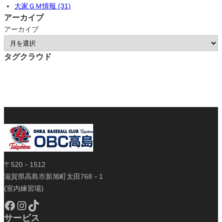
大家ＧＭ情報 (31)
アーカイブ
アーカイブ
タグクラウド
〒520－1512
滋賀県高島市新旭町太田768－1
(室内練習場)
Facebook
Instagram
TikTok
サービス