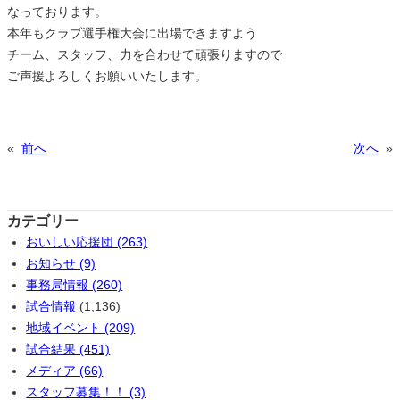
なっております。
本年もクラブ選手権大会に出場できますよう
チーム、スタッフ、力を合わせて頑張りますので
ご声援よろしくお願いいたします。
«
前へ
次へ
»
カテゴリー
おいしい応援団 (263)
お知らせ (9)
事務局情報 (260)
試合情報
(1,136)
地域イベント (209)
試合結果 (451)
メディア (66)
スタッフ募集！！ (3)