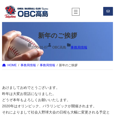
内
容
を
ス
キ
新年のご挨拶
ッ
プ
2020-01-07
OBC高島
事務局情報
HOME
事務局情報
事務局情報
新年のご挨拶
あけましておめでとうございます。
昨年は大変お世話になりました。
どうぞ本年もよろしくお願いいたします。
2020年はオリンピック、パラリンピックが開催されます。
それによりまして社会人野球大会の日程も大幅に変更される予定と