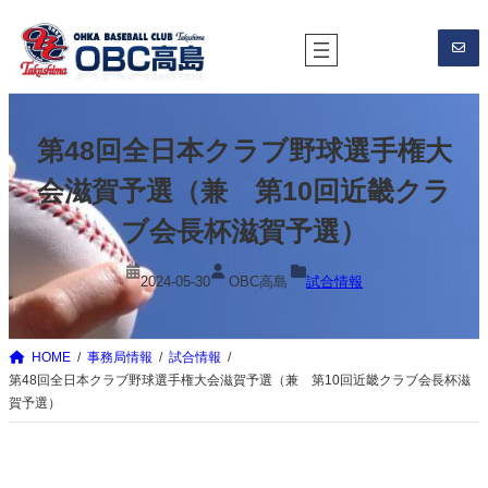
内
容
を
ス
キ
第48回全日本クラブ野球選手権大
ッ
プ
会滋賀予選（兼 第10回近畿クラ
ブ会長杯滋賀予選）
2024-05-30
OBC高島
試合情報
HOME
事務局情報
試合情報
第48回全日本クラブ野球選手権大会滋賀予選（兼 第10回近畿クラブ会長杯滋
賀予選）