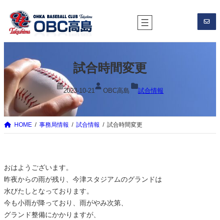
内
容
を
ス
キ
試合時間変更
ッ
プ
2023-10-21
OBC高島
試合情報
HOME
事務局情報
試合情報
試合時間変更
おはようございます。
昨夜からの雨が残り、今津スタジアムのグランドは
水びたしとなっております。
今も小雨が降っており、雨がやみ次第、
グランド整備にかかりますが、