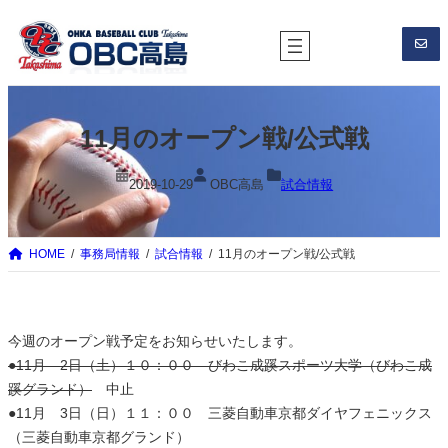
内
容
を
ス
キ
11月のオープン戦/公式戦
ッ
プ
2019-10-29
OBC高島
試合情報
HOME
事務局情報
試合情報
11月のオープン戦/公式戦
今週のオープン戦予定をお知らせいたします。
●11月 2日（土）１０：００ びわこ成蹊スポーツ大学（びわこ成
蹊グランド）
中止
●11月 3日（日）１１：００ 三菱自動車京都ダイヤフェニックス
（三菱自動車京都グランド）