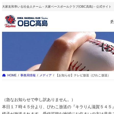
内
大家友和率いる社会人チーム－大家ベースボールクラブ(OBC高島)－公式サイト
容
を
チ
ス
キ
ッ
【お
プ
HOME
事務局情報
メディア
【お知らせ】テレビ放送（びわこ放送）
（急なお知らせで申し訳ありません。）
本日１７時４５分より、びわこ放送の『キラりん滋賀５４５
様子が放送されます。受信可能な地域にお住まいの方は是非