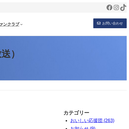
Facebo
Inst
Ti
お問い合わせ
ァンクラブ
放送）
カテゴリー
おいしい応援団 (263)
お知らせ (9)