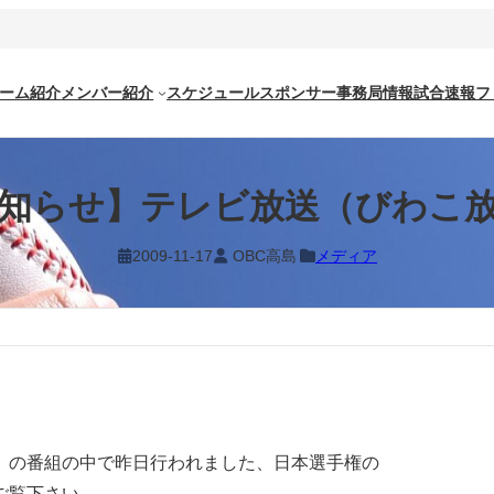
ーム紹介
メンバー紹介
スケジュール
スポンサー
事務局情報
試合速報
フ
知らせ】テレビ放送（びわこ
2009-11-17
OBC高島
メディア
』の番組の中で昨日行われました、日本選手権の
ご覧下さい。