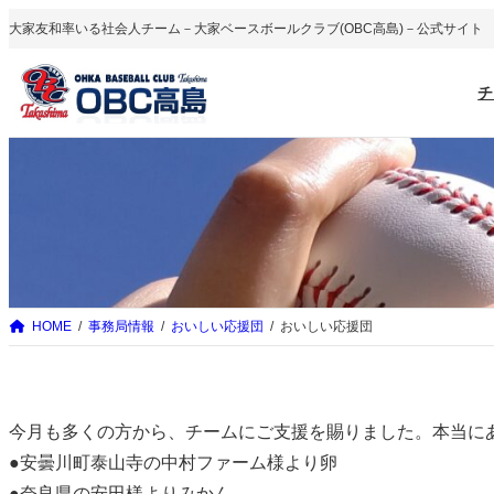
内
大家友和率いる社会人チーム－大家ベースボールクラブ(OBC高島)－公式サイト
容
を
チ
ス
キ
ッ
プ
HOME
事務局情報
おいしい応援団
おいしい応援団
今月も多くの方から、チームにご支援を賜りました。本当に
●安曇川町泰山寺の中村ファーム様より卵
●奈良県の安田様よりみかん