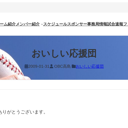
ーム紹介
メンバー紹介
スケジュール
スポンサー
事務局情報
試合速報
フ
おいしい応援団
2009-01-31
OBC高島
おいしい応援団
ありがとうございます。