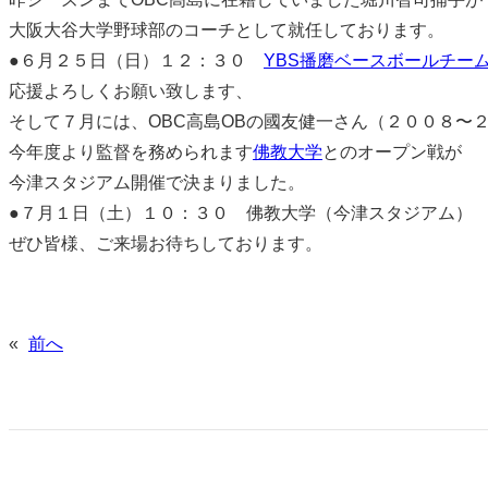
大阪大谷大学野球部のコーチとして就任しております。
●６月２５日（日）１２：３０
YBS播磨ベースボールチー
応援よろしくお願い致します、
そして７月には、OBC高島OBの國友健一さん（２００８〜
今年度より監督を務められます
佛教大学
とのオープン戦が
今津スタジアム開催で決まりました。
●７月１日（土）１０：３０ 佛教大学（今津スタジアム）
ぜひ皆様、ご来場お待ちしております。
«
前へ