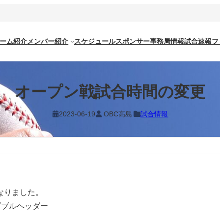
ーム紹介
メンバー紹介
スケジュール
スポンサー
事務局情報
試合速報
フ
オープン戦試合時間の変更
2023-06-19
OBC高島
試合情報
なりました。
ダブルヘッダー