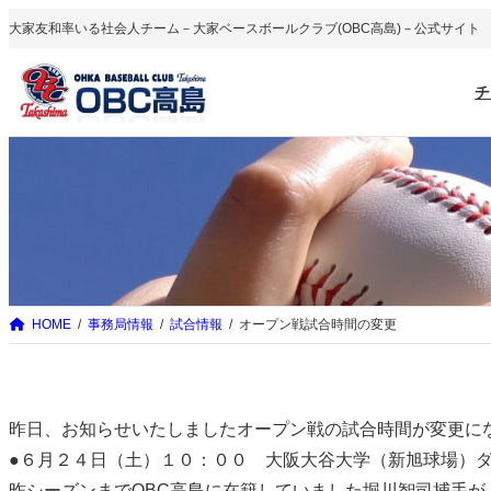
内
大家友和率いる社会人チーム－大家ベースボールクラブ(OBC高島)－公式サイト
容
を
チ
ス
キ
ッ
プ
HOME
事務局情報
試合情報
オープン戦試合時間の変更
昨日、お知らせいたしましたオープン戦の試合時間が変更に
●６月２４日（土）１０：００ 大阪大谷大学（新旭球場）
昨シーズンまでOBC高島に在籍していました堀川智司捕手が