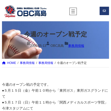
内
容
を
ス
キ
今週のオープン戦予定
ッ
プ
2009-05-13
OBC高島
事務局情報
HOME
事務局情報
事務局情報
今週のオープン戦予定
今週のオープン戦の予定です。
●５月１５日（金）午前１０時から「東邦ガス」東邦ガスグランドに
て
●５月１７日（日）午前１１時から「関西メディカルスポーツ学院」
今津スタジアムにて