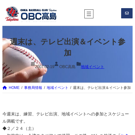
内
容
を
ス
キ
週末は、テレビ出演＆イベント参
ッ
プ
加
2007-02-19
OBC高島
地域イベント
HOME
事務局情報
地域イベント
週末は、テレビ出演＆イベント参加
今週末は、練習、テレビ出演、地域イベントへの参加とスケジュー
ル満載です。
◆２／２４（土）