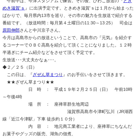
午前中は、今津スタジアムで練習。その後、びわこ放送の『
とき
めき滋賀’ｓ
』に出演予定です。ときめき滋賀’ｓは１月から始まった
ばかりで、毎月県内13市を巡り、その市の魅力を生放送で紹介する
番組です。（放送時間：毎月第４土曜日の11:30～13:25） 司会は
原田伸郎
さんと中川京子さん。
今月は高島市からの放送ということで、高島市の『元気』を紹介す
るコーナーでＯＢＣ高島を紹介して頂くことになりました。１２時
半過ぎにチーム紹介などをさせて頂く予定です。
生放送･･･大丈夫かなぁ･･･。
◆２／２５（日）
この日は、『
ざぜん草まつり
』のお手伝いをさせて頂きます。
★★ざぜん草まつり★★
日 時 ： 平成１９年２月２５日（日） 午前10時
～午後4時
場 所 ： 座禅草群生地周辺
滋賀県高島市今津町弘川（JR湖西
線「近江今津駅」下車 徒歩約１０分）
内 容 ： 地元商工業者により、座禅草にちなんだ
お菓子やグッズの販売、湖魚の佃煮、