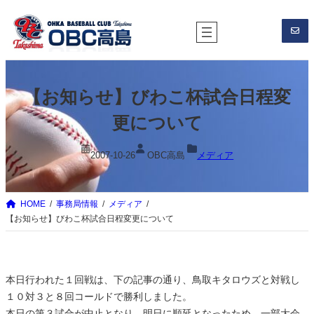
内
容
を
ス
キ
【お知らせ】びわこ杯試合日程変
ッ
プ
更について
2007-10-26
OBC高島
メディア
HOME
事務局情報
メディア
【お知らせ】びわこ杯試合日程変更について
本日行われた１回戦は、下の記事の通り、鳥取キタロウズと対戦し
１０対３と８回コールドで勝利しました。
本日の第３試合が中止となり、明日に順延となったため、一部大会