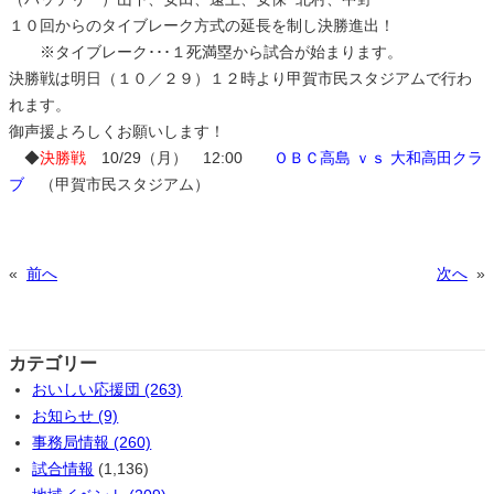
１０回からのタイブレーク方式の延長を制し決勝進出！
※タイブレーク･･･１死満塁から試合が始まります。
決勝戦は明日（１０／２９）１２時より甲賀市民スタジアムで行わ
れます。
御声援よろしくお願いします！
◆
決勝戦
10/29（月） 12:00
ＯＢＣ高島 ｖｓ 大和高田クラ
ブ
（甲賀市民スタジアム）
«
前へ
次へ
»
カテゴリー
おいしい応援団 (263)
お知らせ (9)
事務局情報 (260)
試合情報
(1,136)