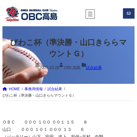
内
容
を
ス
キ
びわこ杯（準決勝・山口きららマ
ッ
プ
ウントＧ）
2007-10-28
OBC高島
試合結果
HOME
事務局情報
試合結果
びわこ杯（準決勝・山口きららマウントＧ）
ＯＢＣ ０００ １００ ００１ １５ ８
山口 ０００ １０１ ０００ １３ ６
（バッテリー）山下、安田、遠上、安保−北村、中野