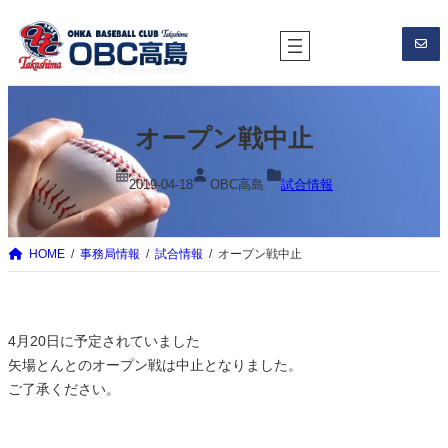
内
容
を
ス
キ
オープン戦中止
ッ
プ
2019-04-18
OBC高島
試合情報
HOME
事務局情報
試合情報
オープン戦中止
4月20日に予定されていました
矢場とんとのオープン戦は中止となりました。
ご了承ください。