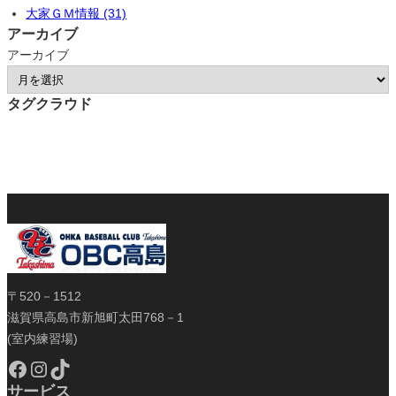
大家ＧＭ情報 (31)
アーカイブ
アーカイブ
タグクラウド
〒520－1512
滋賀県高島市新旭町太田768－1
(室内練習場)
Facebook
Instagram
TikTok
サービス