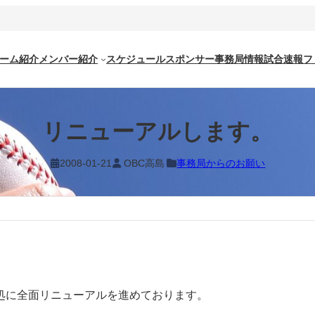
ーム紹介
メンバー紹介
スケジュール
スポンサー
事務局情報
試合速報
フ
リニューアルします。
2008-01-21
OBC高島
事務局からのお願い
処に全面リニューアルを進めております。