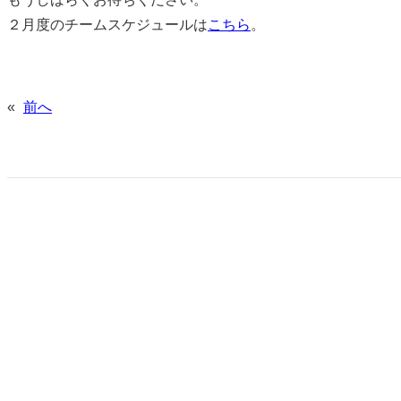
２月度のチームスケジュールは
こちら
。
«
前へ