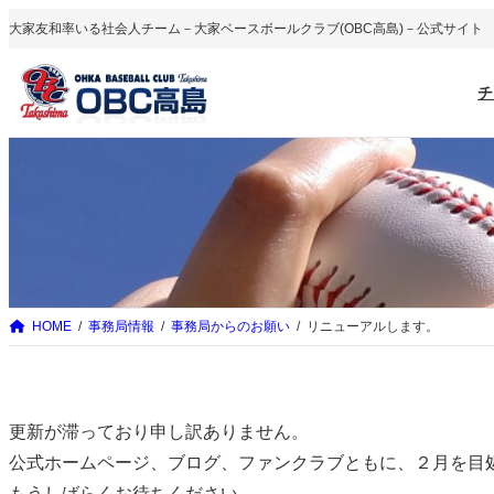
内
大家友和率いる社会人チーム－大家ベースボールクラブ(OBC高島)－公式サイト
容
を
チ
ス
キ
ッ
プ
HOME
事務局情報
事務局からのお願い
リニューアルします。
更新が滞っており申し訳ありません。
公式ホームページ、ブログ、ファンクラブともに、２月を目
もうしばらくお待ちください。