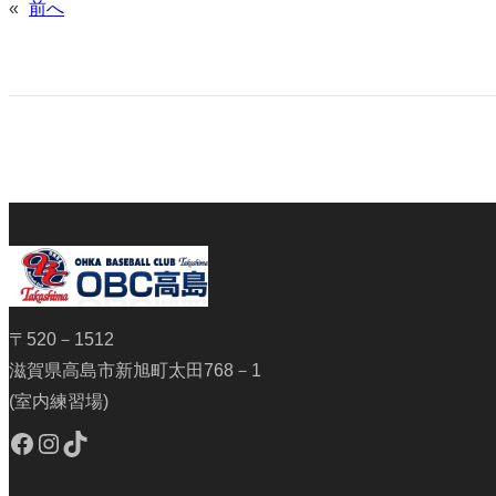
«
前へ
〒520－1512
滋賀県高島市新旭町太田768－1
(室内練習場)
Facebook
Instagram
TikTok