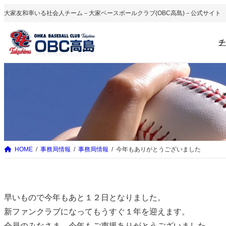
内
大家友和率いる社会人チーム－大家ベースボールクラブ(OBC高島)－公式サイト
容
を
チ
ス
キ
ッ
プ
HOME
事務局情報
事務局情報
今年もありがとうございました
早いもので今年もあと１２日となりました。
新ファンクラブになってもうすぐ１年を迎えます。
会員のみなさま、今年もご声援ありがとうございました。