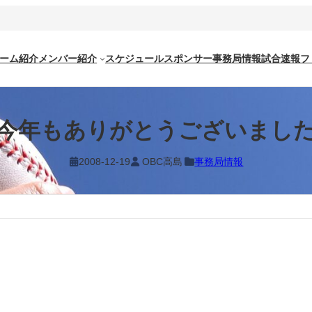
ーム紹介
メンバー紹介
スケジュール
スポンサー
事務局情報
試合速報
フ
今年もありがとうございまし
2008-12-19
OBC高島
事務局情報