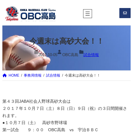
内
容
を
ス
キ
今週末は高砂大会！！
ッ
プ
2017-10-05
OBC高島
試合情報
HOME
事務局情報
試合情報
今週末は高砂大会！！
第４３回JABA社会人野球高砂大会は
２０１７年１０月７日（土）８日（日）９日（祝）の３日間開催さ
れます。
●１０月７日（土） 高砂市野球場
第一試合 ９：００ OBC高島 vs 宇治ＢＢＣ