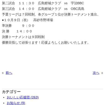
第二試合 １１：３０ 広島鯉城クラブ vs 宇治BBC
第三試合 １４：００ 広島鯉城クラブ vs OBC高島
予選リーグは７回戦制、各グループ１位が決勝トーナメント進出。
●１０月９日（祝） 高砂市野球場
準決勝 ９：００
決 勝 １４：００
決勝トーナメントは９回戦制
優勝目指して頑張ります！応援よろしくお願いいたします。
«
前へ
次へ
»
カテゴリー
おいしい応援団 (263)
お知らせ (9)