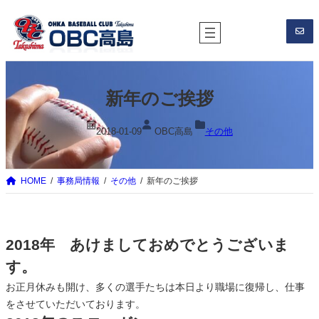
内
容
を
ス
キ
新年のご挨拶
ッ
プ
2018-01-09
OBC高島
その他
HOME
事務局情報
その他
新年のご挨拶
2018年 あけましておめでとうございま
す。
お正月休みも開け、多くの選手たちは本日より職場に復帰し、仕事
をさせていただいております。