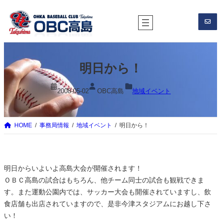
内
容
を
ス
キ
明日から！
ッ
プ
2008-05-02
OBC高島
地域イベント
HOME
事務局情報
地域イベント
明日から！
明日からいよいよ高島大会が開催されます！
ＯＢＣ高島の試合はもちろん、他チーム同士の試合も観戦できま
す。また運動公園内では、サッカー大会も開催されていますし、飲
食店舗も出店されていますので、是非今津スタジアムにお越し下さ
い！