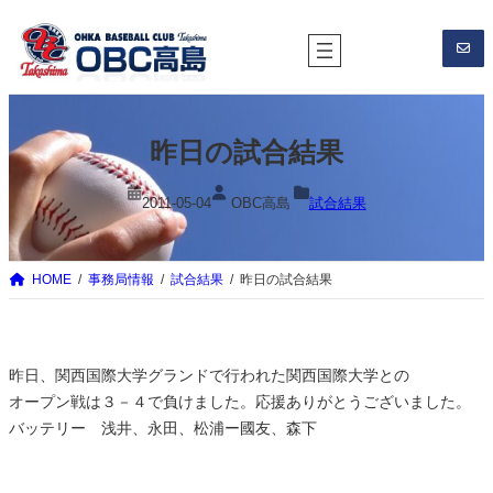
内
容
を
ス
キ
昨日の試合結果
ッ
プ
2011-05-04
OBC高島
試合結果
HOME
事務局情報
試合結果
昨日の試合結果
昨日、関西国際大学グランドで行われた関西国際大学との
オープン戦は３－４で負けました。応援ありがとうございました。
バッテリー 浅井、永田、松浦ー國友、森下