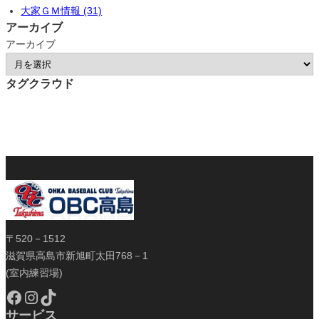
大家ＧＭ情報 (31)
アーカイブ
アーカイブ
タグクラウド
〒520－1512
滋賀県高島市新旭町太田768－1
(室内練習場)
Facebook
Instagram
TikTok
サービス