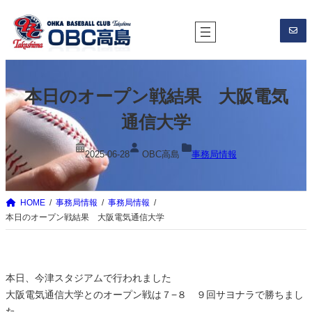
内
容
を
ス
キ
本日のオープン戦結果 大阪電気
ッ
プ
通信大学
2025-06-28
OBC高島
事務局情報
HOME
事務局情報
事務局情報
本日のオープン戦結果 大阪電気通信大学
本日、今津スタジアムで行われました
大阪電気通信大学とのオープン戦は７−８ ９回サヨナラで勝ちまし
た。