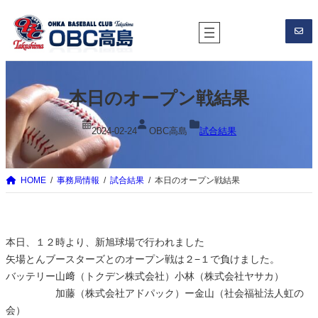
内
容
を
ス
キ
本日のオープン戦結果
ッ
プ
2024-02-24
OBC高島
試合結果
HOME
事務局情報
試合結果
本日のオープン戦結果
本日、１２時より、新旭球場で行われました
矢場とんブースターズとのオープン戦は２−１で負けました。
バッテリー山﨑（トクデン株式会社）小林（株式会社ヤサカ）
加藤（株式会社アドパック）ー金山（社会福祉法人虹の
会）