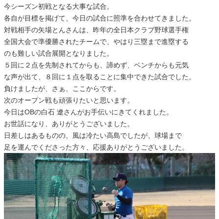
今シーズン初戦となる大事な試合。
各自が目標を掲げて、今日の試合に照準を合わせてきました。
対戦相手の矢場とんさんは、昨年の全日本クラブ野球選手権
全国大会で準優勝されたチームで、やはり三塁まで進塁する
のも難しい試合展開となりました。
５回に２点を先制されてからも、諦めず、ベンチからも元気
な声が出て、８回に１点を取ることに集中できた試合でした。
負けましたが、さぁ、ここからです。
次のオープン戦も頑張りたいと思います。
今日はOBの白石 遼さんがお手伝いにきてくれました。
お世話になり、ありがとうございました。
日差しはあるものの、風は冷たい高島でしたが、球場まで
足を運んでくださった方々、応援ありがとうございました。