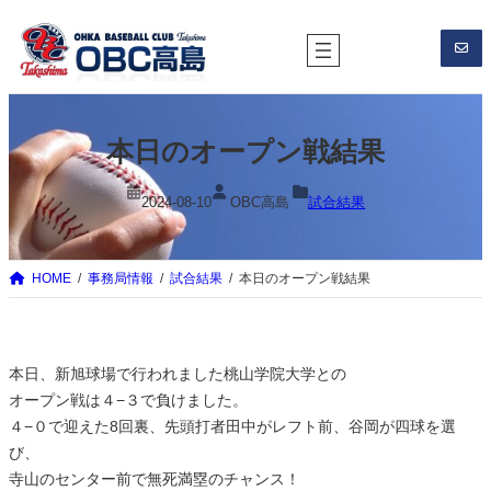
内
容
を
ス
キ
本日のオープン戦結果
ッ
プ
2024-08-10
OBC高島
試合結果
HOME
事務局情報
試合結果
本日のオープン戦結果
本日、新旭球場で行われました桃山学院大学との
オープン戦は４−３で負けました。
４−０で迎えた8回裏、先頭打者田中がレフト前、谷岡が四球を選
び、
寺山のセンター前で無死満塁のチャンス！