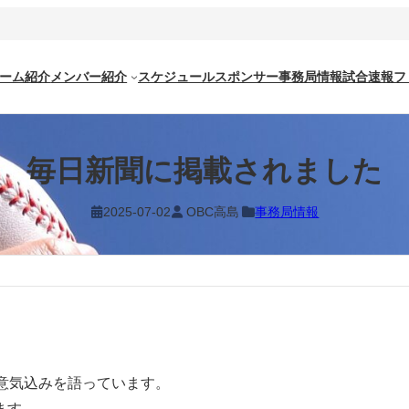
ーム紹介
メンバー紹介
スケジュール
スポンサー
事務局情報
試合速報
フ
毎日新聞に掲載されました
2025-07-02
OBC高島
事務局情報
。
意気込みを語っています。
ます。