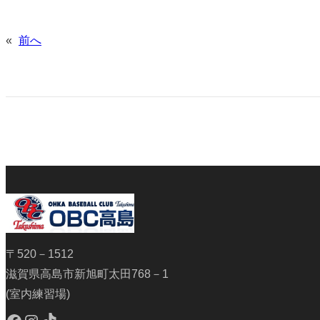
«
前へ
〒520－1512
滋賀県高島市新旭町太田768－1
(室内練習場)