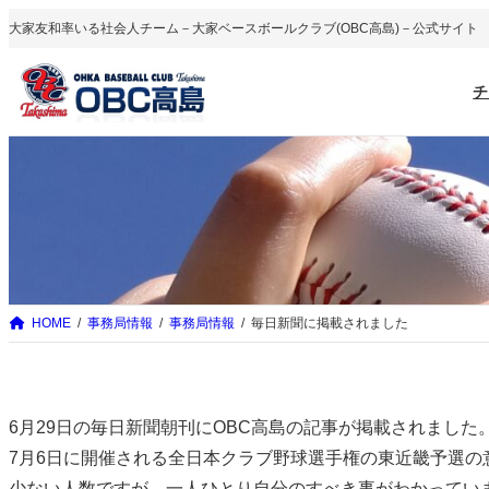
内
大家友和率いる社会人チーム－大家ベースボールクラブ(OBC高島)－公式サイト
容
を
チ
ス
キ
ッ
プ
HOME
事務局情報
事務局情報
毎日新聞に掲載されました
6月29日の毎日新聞朝刊にOBC高島の記事が掲載されました
7月6日に開催される全日本クラブ野球選手権の東近畿予選の
少ない人数ですが、一人ひとり自分のすべき事がわかってい