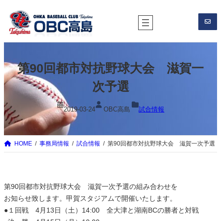
内
容
を
ス
キ
第90回都市対抗野球大会 滋賀一
ッ
プ
次予選
2019-03-24
OBC高島
試合情報
HOME
事務局情報
試合情報
第90回都市対抗野球大会 滋賀一次予選
第90回都市対抗野球大会 滋賀一次予選の組み合わせを
お知らせ致します。甲賀スタジアムで開催いたします。
●１回戦 4月13日（土）14:00 全大津と湖南BCの勝者と対戦