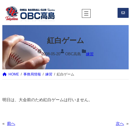
内
容
を
ス
キ
紅白ゲーム
ッ
プ
2008-05-20
OBC高島
練習
HOME
事務局情報
練習
紅白ゲーム
明日は、大会前のため紅白ゲームは行いません。
«
前へ
次へ
»