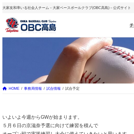
内
大家友和率いる社会人チーム－大家ベースボールクラブ(OBC高島)－公式サイト
容
を
チ
ス
キ
ッ
プ
HOME
事務局情報
試合情報
試合予定
いよいよ今週からGWが始まります。
５月６日の京滋奈予選に向けて練習を積んで
オープン戦で実践練習し大会に備えていきたいと思います。