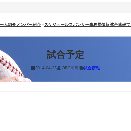
ーム紹介
メンバー紹介
スケジュール
スポンサー
事務局情報
試合速報
フ
試合予定
2014-04-25
OBC高島
試合情報