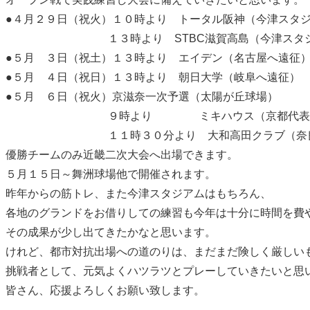
●４月２９日（祝火）１０時より トータル阪神（今津スタ
１３時より STBC滋賀高島（今津スタジ
●５月 ３日（祝土）１３時より エイデン（名古屋へ遠征
●５月 ４日（祝日）１３時より 朝日大学（岐阜へ遠征）
●５月 ６日（祝火）京滋奈一次予選（太陽が丘球場）
９時より ミキハウス（京都代表
１１時３０分より 大和高田クラブ（奈良
優勝チームのみ近畿二次大会へ出場できます。
５月１５日～舞洲球場他で開催されます。
昨年からの筋トレ、また今津スタジアムはもちろん、
各地のグランドをお借りしての練習も今年は十分に時間を費
その成果が少し出てきたかなと思います。
けれど、都市対抗出場への道のりは、まだまだ険しく厳しい
挑戦者として、元気よくハツラツとプレーしていきたいと思
皆さん、応援よろしくお願い致します。