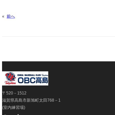
«
前へ
〒520－1512
滋賀県高島市新旭町太田768－1
(室内練習場)