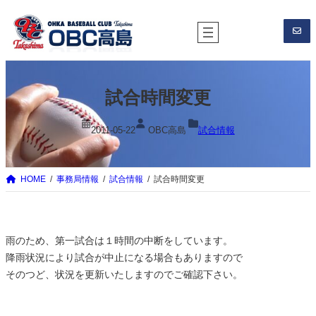
内
容
を
ス
キ
試合時間変更
ッ
プ
2011-05-22
OBC高島
試合情報
HOME
事務局情報
試合情報
試合時間変更
雨のため、第一試合は１時間の中断をしています。
降雨状況により試合が中止になる場合もありますので
そのつど、状況を更新いたしますのでご確認下さい。