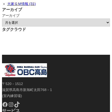
大家ＧＭ情報 (31)
アーカイブ
アーカイブ
タグクラウド
〒520－1512
滋賀県高島市新旭町太田768－1
(室内練習場)
Facebook
Instagram
TikTok
サービス