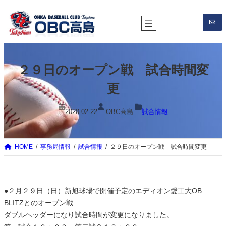
内
容
を
ス
キ
２９日のオープン戦 試合時間変
ッ
プ
更
2020-02-22
OBC高島
試合情報
HOME
事務局情報
試合情報
２９日のオープン戦 試合時間変更
●２月２９日（日）新旭球場で開催予定のエディオン愛工大OB
BLITZとのオープン戦
ダブルヘッダーになり試合時間が変更になりました。