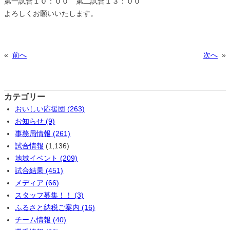
第一試合１０：００ 第二試合１３：００
よろしくお願いいたします。
«
前へ
次へ
»
カテゴリー
おいしい応援団 (263)
お知らせ (9)
事務局情報 (261)
試合情報
(1,136)
地域イベント (209)
試合結果 (451)
メディア (66)
スタッフ募集！！ (3)
ふるさと納税ご案内 (16)
チーム情報 (40)