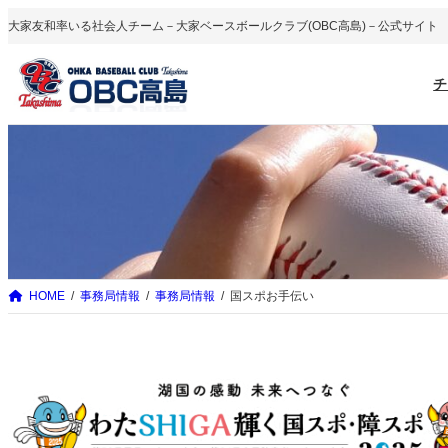
内
大家友和率いる社会人チーム－大家ベースボールクラブ(OBC高島)－公式サイト
容
を
チ
ス
キ
ッ
プ
HOME
事務局情報
事務局情報
国スポお手伝い