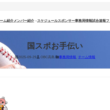
ーム紹介
メンバー紹介
スケジュール
スポンサー
事務局情報
試合速報
フ
国スポお手伝い
2025-09-29
OBC高島
事務局情報
, 
チーム情報