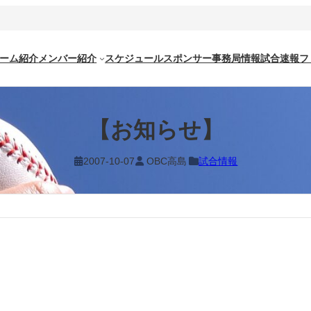
ーム紹介
メンバー紹介
スケジュール
スポンサー
事務局情報
試合速報
フ
【お知らせ】
2007-10-07
OBC高島
試合情報