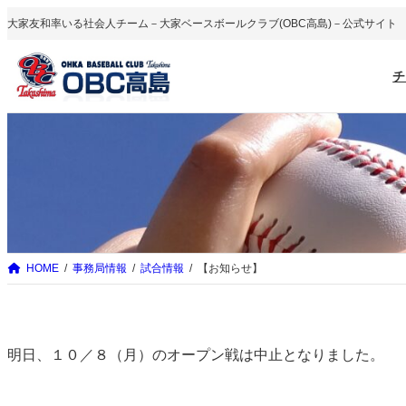
内
大家友和率いる社会人チーム－大家ベースボールクラブ(OBC高島)－公式サイト
容
を
チ
ス
キ
ッ
プ
HOME
事務局情報
試合情報
【お知らせ】
明日、１０／８（月）のオープン戦は中止となりました。