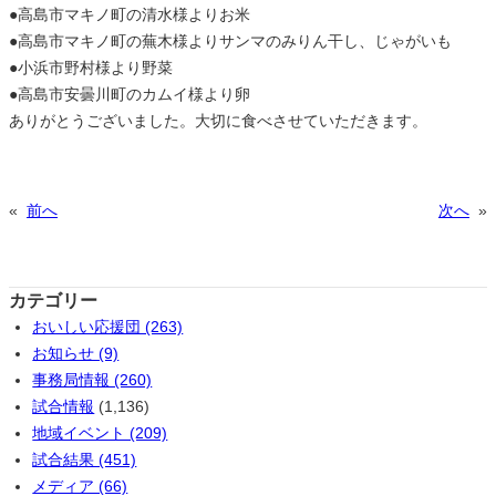
●高島市マキノ町の清水様よりお米
●高島市マキノ町の蕪木様よりサンマのみりん干し、じゃがいも
●小浜市野村様より野菜
●高島市安曇川町のカムイ様より卵
ありがとうございました。大切に食べさせていただきます。
«
前へ
次へ
»
カテゴリー
おいしい応援団 (263)
お知らせ (9)
事務局情報 (260)
試合情報
(1,136)
地域イベント (209)
試合結果 (451)
メディア (66)