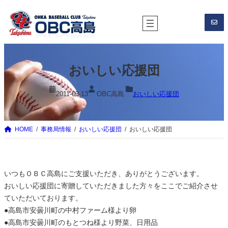
内
容
を
ス
キ
おいしい応援団
ッ
プ
2011-03-13
OBC高島
おいしい応援団
HOME
事務局情報
おいしい応援団
おいしい応援団
いつもＯＢＣ高島にご支援いただき、ありがとうございます。
おいしい応援団に寄贈していただきました方々をここでご紹介させ
ていただいております。
●高島市安曇川町の中村ファーム様より卵
●高島市安曇川町のもとつね様より野菜、日用品