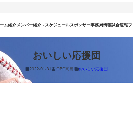
ーム紹介
メンバー紹介
スケジュール
スポンサー
事務局情報
試合速報
フ
おいしい応援団
2022-01-31
OBC高島
おいしい応援団
。