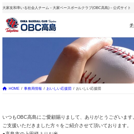
内
大家友和率いる社会人チーム－大家ベースボールクラブ(OBC高島)－公式サイト
容
を
チ
ス
キ
ッ
プ
HOME
事務局情報
おいしい応援団
おいしい応援団
いつもOBC高島にご愛顧賜りまして、ありがとうございます
ご支援いただきました方々をご紹介させて頂いております。
●高島市の上田様よりお米