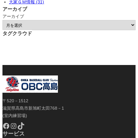
大家ＧＭ情報 (31)
アーカイブ
アーカイブ
タグクラウド
〒520－1512
滋賀県高島市新旭町太田768－1
(室内練習場)
Facebook
Instagram
TikTok
サービス