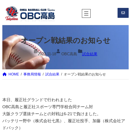
内
容
を
ス
キ
オープン戦結果のお知らせ
ッ
プ
2023-11-18
OBC高島
試合結果
HOME
事務局情報
試合結果
オープン戦結果のお知らせ
本日、履正社グランドで行われました
OBC高島と履正社スポーツ専門学校合同チーム対
大阪クラブ選抜チームとの対戦は6-21で負けました。
バッテリー野中（株式会社七黒）、履正社投手、加藤（株式会社ア
ドパック）