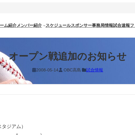
ーム紹介
メンバー紹介
スケジュール
スポンサー
事務局情報
試合速報
フ
オープン戦追加のお知らせ
2008-05-14
OBC高島
試合情報
スタジアム）
クラブ（ 〃 ）