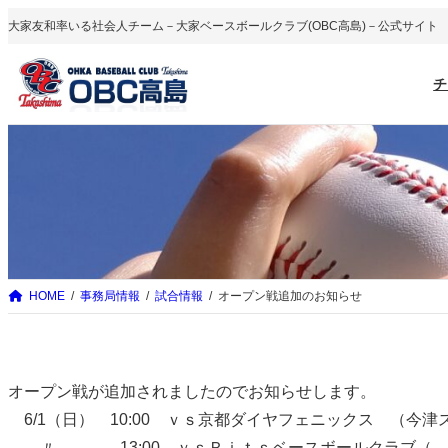
内
大家友和率いる社会人チーム－大家ベースボールクラブ(OBC高島)－公式サイト
容
を
チ
ス
キ
ッ
プ
HOME
事務局情報
試合情報
オープン戦追加のお知らせ
オープン戦が追加されましたのでお知らせします。
6/1（日） 10:00 ｖｓ京都ダイヤフェニックス （今津
〃 13:00 ｖｓＲｉｔｓベースボール