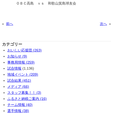
ＯＢＣ高島 ｖｓ 和歌山箕島球友会
«
前へ
次へ
»
カテゴリー
おいしい応援団 (263)
お知らせ (9)
事務局情報 (259)
試合情報
(1,136)
地域イベント (209)
試合結果 (451)
メディア (66)
スタッフ募集！！ (3)
ふるさと納税ご案内 (16)
チーム情報 (40)
選手情報 (38)