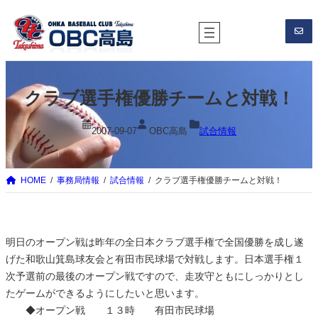
内
容
を
ス
キ
クラブ選手権優勝チームと対戦！
ッ
プ
2007-09-07
OBC高島
試合情報
HOME
事務局情報
試合情報
クラブ選手権優勝チームと対戦！
明日のオープン戦は昨年の全日本クラブ選手権で全国優勝を成し遂
げた和歌山箕島球友会と有田市民球場で対戦します。日本選手権１
次予選前の最後のオープン戦ですので、走攻守ともにしっかりとし
たゲームができるようにしたいと思います。
◆オープン戦 １３時 有田市民球場