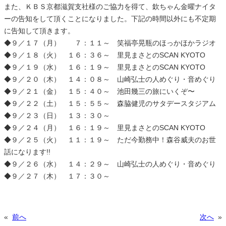
また、ＫＢＳ京都滋賀支社様のご協力を得て、欽ちゃん金曜ナイタ
ーの告知をして頂くことになりました。下記の時間以外にも不定期
に告知して頂きます。
◆９／１７（月） ７：１１～ 笑福亭晃瓶のほっかほかラジオ
◆９／１８（火） １６：３６～ 里見まさとのSCAN KYOTO
◆９／１９（水） １６：１９～ 里見まさとのSCAN KYOTO
◆９／２０（木） １４：０８～ 山崎弘士の人めぐり・音めぐり
◆９／２１（金） １５：４０～ 池田幾三の旅にいくぞ〜
◆９／２２（土） １５：５５～ 森脇健児のサタデースタジアム
◆９／２３（日） １３：３０～
◆９／２４（月） １６：１９～ 里見まさとのSCAN KYOTO
◆９／２５（火） １１：１９～ ただ今勤務中！森谷威夫のお世
話になります!!
◆９／２６（水） １４：２９～ 山崎弘士の人めぐり・音めぐり
◆９／２７（木） １７：３０～
«
前へ
次へ
»