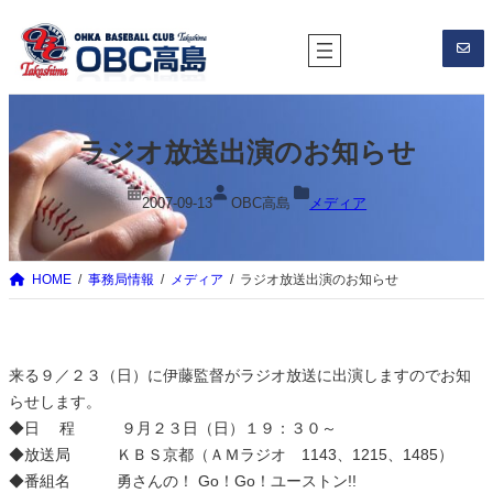
内
容
を
ス
キ
ラジオ放送出演のお知らせ
ッ
プ
2007-09-13
OBC高島
メディア
HOME
事務局情報
メディア
ラジオ放送出演のお知らせ
来る９／２３（日）に伊藤監督がラジオ放送に出演しますのでお知
らせします。
◆日 程 ９月２３日（日）１９：３０～
◆放送局 ＫＢＳ京都（ＡＭラジオ 1143、1215、1485）
◆番組名 勇さんの！ Go！Go！ユーストン!!