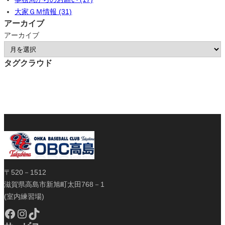
大家ＧＭ情報 (31)
アーカイブ
アーカイブ
タグクラウド
〒520－1512
滋賀県高島市新旭町太田768－1
(室内練習場)
Facebook
Instagram
TikTok