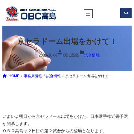
内
容
を
ス
キ
京セラドーム出場をかけて！
ッ
プ
2008-10-07
OBC高島
試合情報
HOME
事務局情報
試合情報
京セラドーム出場をかけて！
いよいよ明日から京セラドーム出場をかけた、日本選手権近畿予選
が開幕します。
ＯＢＣ高島は２日目の第２試合からの登場となります。