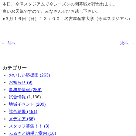
本日、今津スタジアムで今シーズンの開幕戦が行われます。
良いお天気ですので、みなさんぜひお越し下さい。
●３月１６日（日）１３：００ 名古屋産業大学（今津スタジアム）
«
前へ
次へ
»
カテゴリー
おいしい応援団 (263)
お知らせ (9)
事務局情報 (259)
試合情報
(1,136)
地域イベント (209)
試合結果 (451)
メディア (66)
スタッフ募集！！ (3)
ふるさと納税ご案内 (16)