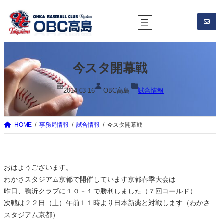
内
容
を
ス
キ
今スタ開幕戦
ッ
プ
2014-03-16
OBC高島
試合情報
HOME
事務局情報
試合情報
今スタ開幕戦
おはようございます。
わかさスタジアム京都で開催しています京都春季大会は
昨日、鴨沂クラブに１０－１で勝利しました（７回コールド）
次戦は２２日（土）午前１１時より日本新薬と対戦します（わかさ
スタジアム京都）