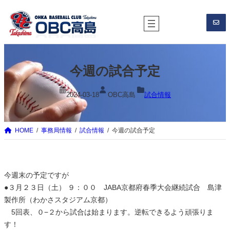
内
容
を
ス
キ
今週の試合予定
ッ
プ
2024-03-18
OBC高島
試合情報
HOME
事務局情報
試合情報
今週の試合予定
今週末の予定ですが
●３月２３日（土） ９：００ JABA京都府春季大会継続試合 島津
製作所（わかさスタジアム京都）
5回表、０−２から試合は始まります。逆転できるよう頑張りま
す！