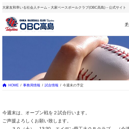
内
大家友和率いる社会人チーム－大家ベースボールクラブ(OBC高島)－公式サイト
容
を
チ
ス
キ
ッ
プ
HOME
事務局情報
試合情報
今週末の予定
今週末は、オープン戦を２試合行います。
ご声援よろしくお願い致します。
３０（土） 13:30 エイデン愛工大ＯＢクラブ （今