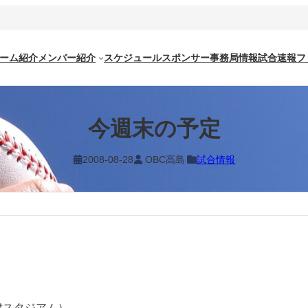
ーム紹介
メンバー紹介
スケジュール
スポンサー
事務局情報
試合速報
フ
今週末の予定
2008-08-28
OBC高島
試合情報
津スタジアム）