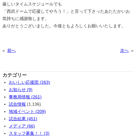
厳しいタイムスケジュールでも
「西武ドームで応援してやろう！」と言って下さったあたたかいお
気持ちに感謝致します。
ありがとうございました。今後ともよろしくお願いいたします。
«
前へ
次へ
»
カテゴリー
おいしい応援団 (263)
お知らせ (9)
事務局情報 (261)
試合情報
(1,136)
地域イベント (209)
試合結果 (451)
メディア (66)
スタッフ募集！！ (3)