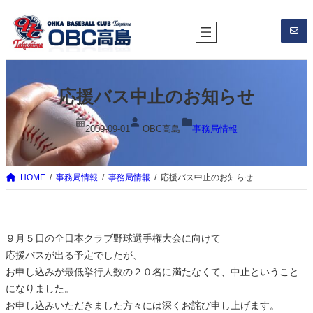
内
容
を
ス
キ
応援バス中止のお知らせ
ッ
プ
2009-09-01
OBC高島
事務局情報
HOME
事務局情報
事務局情報
応援バス中止のお知らせ
９月５日の全日本クラブ野球選手権大会に向けて
応援バスが出る予定でしたが、
お申し込みが最低挙行人数の２０名に満たなくて、中止ということ
になりました。
お申し込みいただきました方々には深くお詫び申し上げます。