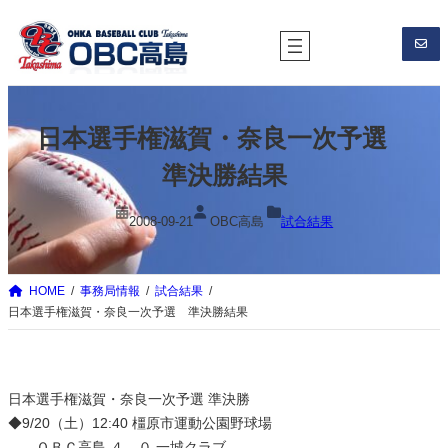
内
容
を
ス
キ
日本選手権滋賀・奈良一次予選
ッ
プ
準決勝結果
2008-09-21
OBC高島
試合結果
HOME
事務局情報
試合結果
日本選手権滋賀・奈良一次予選 準決勝結果
日本選手権滋賀・奈良一次予選 準決勝
◆9/20（土）12:40 橿原市運動公園野球場
ＯＢＣ高島 ４―０ 一城クラブ