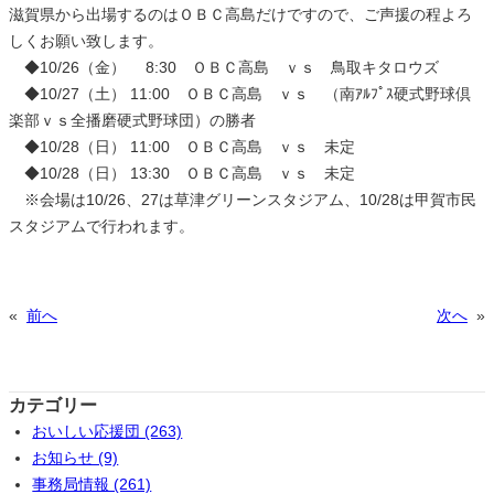
滋賀県から出場するのはＯＢＣ高島だけですので、ご声援の程よろ
しくお願い致します。
◆10/26（金） 8:30 ＯＢＣ高島 ｖｓ 鳥取キタロウズ
◆10/27（土） 11:00 ＯＢＣ高島 ｖｓ （南ｱﾙﾌﾟｽ硬式野球倶
楽部ｖｓ全播磨硬式野球団）の勝者
◆10/28（日） 11:00 ＯＢＣ高島 ｖｓ 未定
◆10/28（日） 13:30 ＯＢＣ高島 ｖｓ 未定
※会場は10/26、27は草津グリーンスタジアム、10/28は甲賀市民
スタジアムで行われます。
«
前へ
次へ
»
カテゴリー
おいしい応援団 (263)
お知らせ (9)
事務局情報 (261)