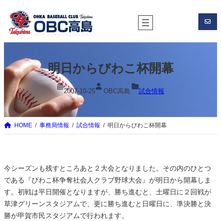
内
容
を
ス
キ
明日からびわこ杯開幕
ッ
プ
2007-10-25
OBC高島
試合情報
HOME
事務局情報
試合情報
明日からびわこ杯開幕
今シーズンも残すところあと２大会となりました。その内のひとつ
である『びわこ杯争奪社会人クラブ野球大会』が明日から開幕しま
す。初戦は平日開催となりますが、勝ち進むと、土曜日に２回戦が
草津グリーンスタジアムで、更に勝ち進むと日曜日に、準決勝と決
勝が甲賀市民スタジアムで行われます。