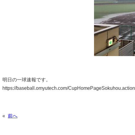
明日の一球速報です。
https://baseball.omyutech.com/CupHomePageSokuhou.acti
«
前へ