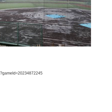
on?gameId=20234872245