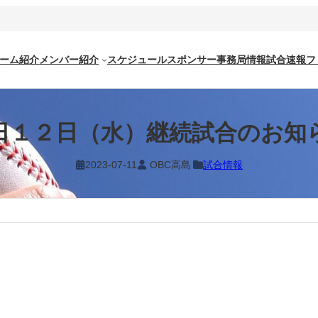
ーム紹介
メンバー紹介
スケジュール
スポンサー
事務局情報
試合速報
フ
日１２日（水）継続試合のお知
2023-07-11
OBC高島
試合情報