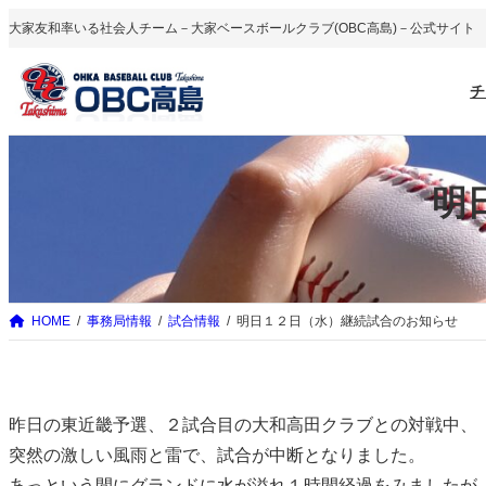
内
大家友和率いる社会人チーム－大家ベースボールクラブ(OBC高島)－公式サイト
容
を
チ
ス
キ
ッ
明
プ
HOME
事務局情報
試合情報
明日１２日（水）継続試合のお知らせ
昨日の東近畿予選、２試合目の大和高田クラブとの対戦中、
突然の激しい風雨と雷で、試合が中断となりました。
あっという間にグランドに水が溢れ１時間経過をみましたが