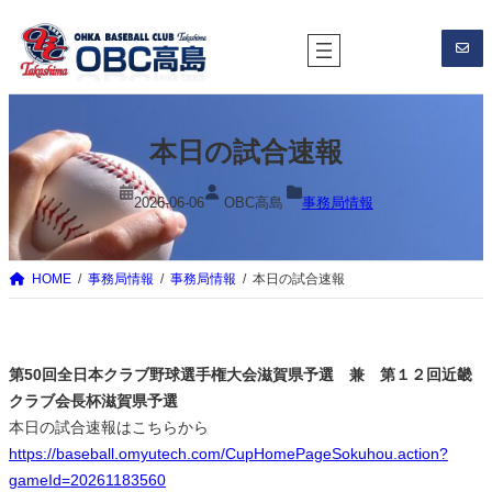
内
容
を
ス
キ
本日の試合速報
ッ
プ
2026-06-06
OBC高島
事務局情報
HOME
事務局情報
事務局情報
本日の試合速報
第50回全日本クラブ野球選手権大会滋賀県予選 兼 第１２回近畿
クラブ会長杯滋賀県予選
本日の試合速報はこちらから
https://baseball.omyutech.com/CupHomePageSokuhou.action?
gameId=20261183560