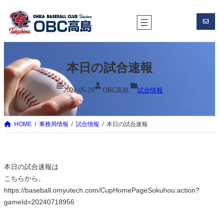
内
容
を
ス
キ
本日の試合速報
ッ
プ
2024-05-29
OBC高島
試合情報
HOME
事務局情報
試合情報
本日の試合速報
本日の試合速報は
こちらから。
https://baseball.omyutech.com/CupHomePageSokuhou.action?
gameId=20240718956