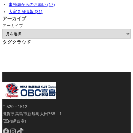
事務局からのお願い (17)
大家ＧＭ情報 (31)
アーカイブ
アーカイブ
タグクラウド
〒520－1512
滋賀県高島市新旭町太田768－1
(室内練習場)
Facebook
Instagram
TikTok