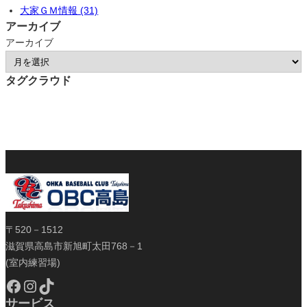
大家ＧＭ情報 (31)
アーカイブ
アーカイブ
タグクラウド
〒520－1512
滋賀県高島市新旭町太田768－1
(室内練習場)
Facebook
Instagram
TikTok
サービス