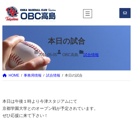
内
容
を
ス
キ
本日の試合
ッ
プ
2011-05-05
OBC高島
試合情報
HOME
事務局情報
試合情報
本日の試合
本日は午後１時より今津スタジアムにて
京都学園大学とのオープン戦が予定されています。
ぜひ応援に来て下さい！