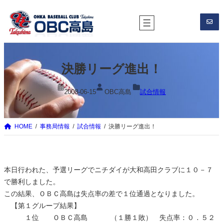
内
容
を
ス
キ
決勝リーグ進出！
ッ
プ
2008-06-15
OBC高島
試合情報
HOME
事務局情報
試合情報
決勝リーグ進出！
本日行われた、予選リーグでニチダイが大和高田クラブに１０－７
で勝利しました。
この結果、ＯＢＣ高島は失点率の差で１位通過となりました。
【第１グループ結果】
１位 ＯＢＣ高島 （１勝１敗） 失点率：０．５２