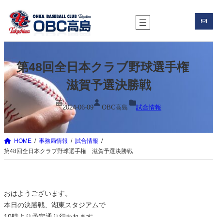
内
容
を
ス
キ
第48回全日本クラブ野球選手権
ッ
プ
滋賀予選決勝戦
2024-06-09
OBC高島
試合情報
HOME
事務局情報
試合情報
第48回全日本クラブ野球選手権 滋賀予選決勝戦
おはようございます。
本日の決勝戦、湖東スタジアムで
10時より予定通り行われます。