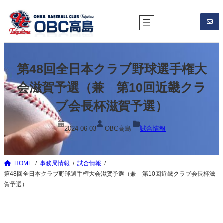
内
容
を
ス
キ
第48回全日本クラブ野球選手権大
ッ
プ
会滋賀予選（兼 第10回近畿クラ
ブ会長杯滋賀予選）
2024-06-03
OBC高島
試合情報
HOME
事務局情報
試合情報
第48回全日本クラブ野球選手権大会滋賀予選（兼 第10回近畿クラブ会長杯滋
賀予選）