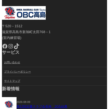
〒520－1512
滋賀県高島市新旭町太田768－1
(室内練習場)
Facebook
Instagram
TikTok
サービス
お問い合わせ
プライバシーポリシー
サイトマップ
新着情報
2026-08-09
第12回近畿クラブ会長杯 試合結果